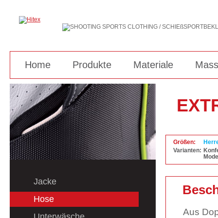
Home
Produkte
Materiale
Mass
EXT
Größen:
Herre
Varianten:
Konfe
Mode
Jacke
Besch
Hose
Aus Dopp
Unterwäsche